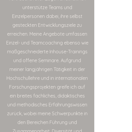
unterstütze Teams und
Einzelpersonen dabei, ihre selbst
gesteckten Entwicklungsziele zu
erreichen. Meine Angebote umfassen
Einzel- und Teamcoaching ebenso wie
maßgeschneiderte Inhouse-Trainings
und offene Seminare. Aufgrund
meiner langjährigen Tätigkeit in der
Hochschullehre und in internationalen
Forschungsprojekten greife ich auf
ein breites fachliches, didaktisches
und methodisches Erfahrungswissen
zurück, wobei meine Schwerpunkte in
den Bereichen Führung und
Zusammenarbeit, Diversität und