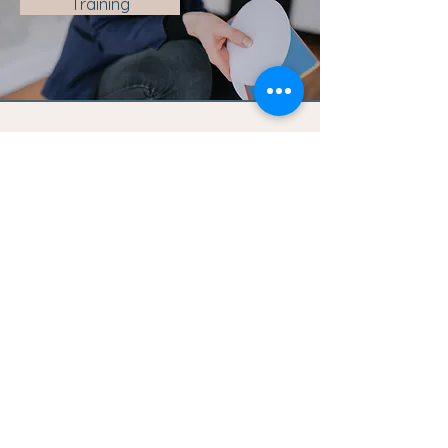
Training
Dr. Angela Kornau - systemische
Coach & Dozentin
E-Mail:
kontakt@angelakornau.de
Kontaktformular
Impressum
Datenschutz